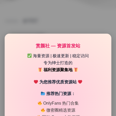
POST
Cosplay合集
赏颜社 — 资源首发站
一笑芳香沁 41套写真合集8.4G典藏精选
海量资源 | 极速更新 | 稳定访问
持续更新
专为绅士打造的
福利资源聚集地
2026年7月7日
0 评论
58
为您推荐优质资源站
推荐热门资源：
实测这套资源的画质和完整性，每张都是原档无水印，解压
后直接按日期分好文件夹了。打开一看，容量8.4G，41套图
OnlyFans 热门合集
集，分辨率基本在4000到6000像素之间，细节放大也不虚，
微密圈精选资源
对于收藏玩家来说，这才是真正值得存硬盘的优质内容。一