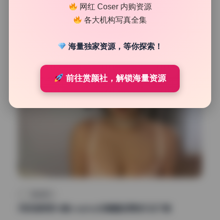
网红 Coser 内购资源
15
0
各大机构写真全集
清颜星社
2026年8月3日
海量独家资源，等你探索！
前往赏颜社，解锁海量资源
网红系列
月球造梦家16套cosplay合集精选原档打包下载