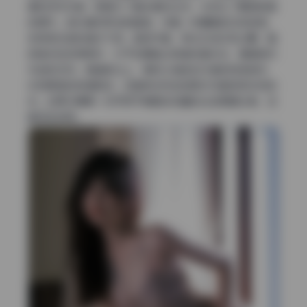
景和特写交替，既展示了整体身材比例，也突出了眼神和唇
部细节。色彩偏向低饱和暖调，带着一种慵懒的日系氛围，
非常契合她的清冷气质。画质方面，高光区域没有过曝，暗
部噪点控制得很好，对于后期输出高清写真来说，算是教科
书级的范例。情绪表达上，模特从俏皮到冷艳的转换自然，
没有明显的表演痕迹，这是很多同类型美女写真容易忽视的
点。如果你需要一份可用于桌面或收藏的丝足美腿合集，这
套完全够用。