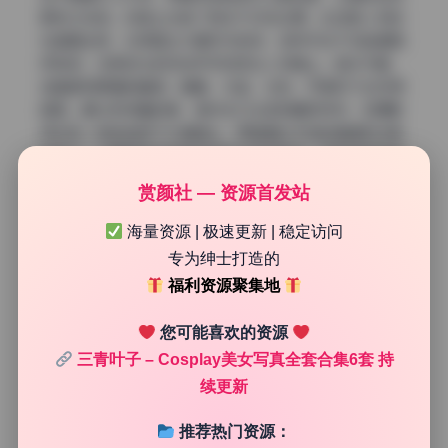
更有立体感。构图上也做了很多不对称处理，比如把人物放
在画面左侧，右侧留出大面积负空间，这种手法不仅能增强
呼吸感，还把观众的视线牢牢锁定在人物身上。色彩方面，
每套都有明确的基调，暖黄、冷蓝、淡粉，切换时不会觉得
跳脱。最让我惊喜的是，虽然主打丝足和腿部特写，但摄影
师没有一味地堆砌下半身镜头，而是通过衣物的褶皱和光影
的层次，让腿部的线条自然地成为视觉焦点。这种克制的表
达，比直接怼着拍高级很多。
赏颜社 — 资源首发站
海量资源 | 极速更新 | 稳定访问
专为绅士打造的
福利资源聚集地
您可能喜欢的资源
三青叶子 – Cosplay美女写真全套合集6套 持
续更新
推荐热门资源：