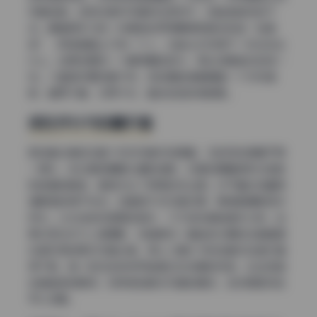
带着挑衅。这种反差风写真现在很流行，但能做自然的不
多。最值得学习的一点是她如何用眼神和肢体制造“故事
感”，即使画面上只有一个人，也能让你觉得下一秒会发生
什么。如果非要挑一个最亮眼的部分，那必须是色彩的统一
性。六套图尽管场景不同，但后期色调都朝着一个方向调
教，暖而不黄，冷而不灰，整体观感非常舒服。
综合评分与收藏价值
把这套合集放在整个机构写真市场里看，它的完成度属于第
一梯队。无论是前期服化道的搭配，还是后期精修时对皮肤
和背景的取舍，都显示出了很高的专业度。对于喜欢收藏高
清美图的用户来说，这套图不仅仅是资源，更像是摄影教学
样本。从光线到构图再到色彩，几乎每张都能拿来分析。如
果你正在学习人像摄影，或者想找一套能够长期放在硬盘里
反复欣赏的美女写真合集，那么三青叶子的这套作品绝对值
得下载。唯一的改进空间可能是动态场景的抓拍，比如奔跑
或者旋转的瞬间，但考虑到静态写真的属性，这点瑕疵完全
可以忽略。