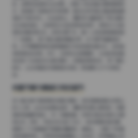
部，结果导致皮肤失去纹理。三青叶子的这套处理就聪明很
多，她保留了皮肤的天然肌理，甚至在特写镜头里能看清细
微的汗毛和毛孔。光线选择上，摄影师大量使用了柔光箱和
反光板的组合，在保证主光足够柔和的同时，用侧光打出脸
颊和锁骨的高光区。这样处理下来，整个人的轮廓像是被镀
了一层薄光，既不是生硬的明暗交界，也不是平铺直叙的
亮。对于需要商用或者高精度打印的高清写真来说，这种画
质密度完全够用。另外，在表现丝足美腿时，光线的质感直
接决定了丝袜的反光是否廉价。这里做得很到位，用了漫反
射光，让丝袜看起来像是哑光质地，既显腿长又不失高级
感。
构图节奏与情绪引导的细节
这六套合集不是简单的快餐式摆拍，每张图都能看出构图上
的小心思。比如在拍摄坐姿时，摄影师刻意让模特的一条腿
稍微弯曲朝向镜头，另一条腿伸直，利用对角线构图拉长腿
部比例。同时，手部动作也做了设计，轻抚裙摆或者托腮，
都是为了打破垂直于画面的僵硬感。情绪上，三青叶子的面
部表情很微妙，时而微微皱眉露出一点迷茫，时而嘴角上扬