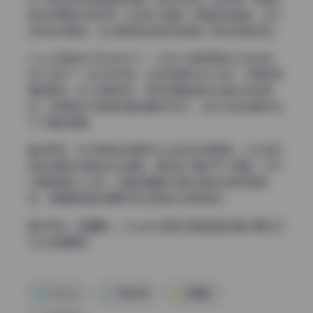
射的纹理被灵活利用。比起前几期统一单调的背景板，这次
空间纵深更强，也让模特的造型和表情有了更多叙事可能。
Coser的肢体引导也变化了，以前大多是正面站立或坐姿，
这次出现了一些动态抓拍，比如转身时发丝飞扬、手撩起裙
摆的瞬间。快门速度够快，单张图里能看出连续动作的痕
迹。如果是关注高清写真拍摄技巧的人，能从这些帧里学到
不少摆拍逻辑。
整体而言，这次更新在拍摄手法上的进步很明显，从光线利
用到场景纵深再到动态捕捉，都和前几期拉开了差距。对于
长期追更的人来说，这套封疆疆v写真合集始终保持新鲜
感，每期都能看到摄影师在突破自己的舒适区。
直达地址：
封疆疆v – Cosplay美女写真全套合集89期 [30.
7G] 持续更新
Cosplay
写真合集
封疆疆v