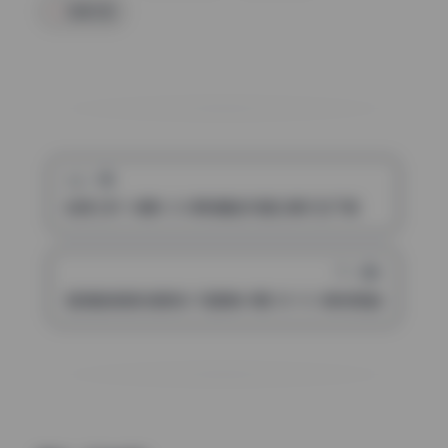
高清写真
上一篇
桜满三时 16期8.2G原档精选写真合集打包下载
下一篇
星澜是澜澜叫澜妹呀 写真集69期 58.1G 稀有高画质 实时更