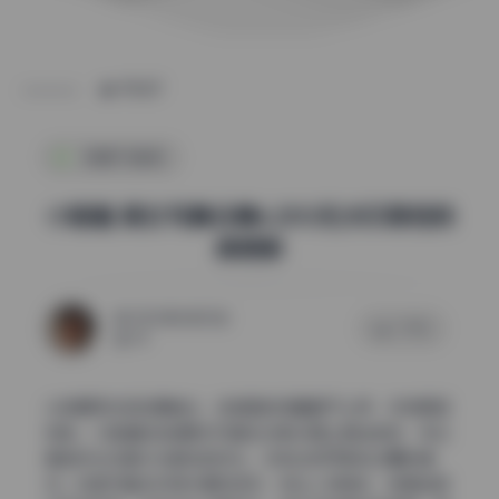
POST
制服写真集
小晗喵 美女写真合集6.25G无水印原档持
续更新
2026年6月25日
0 评论
44
从前期策划到后期输出，这组图的质量属于上乘，没有明显
短板。小晗喵的这组美女写真在光影处理上相当老练，无论
是自然光还是补光都恰到好处，没有出现死黑或过曝的情
况。构图方面多采用中景和特写，突出人物神态，背景选择