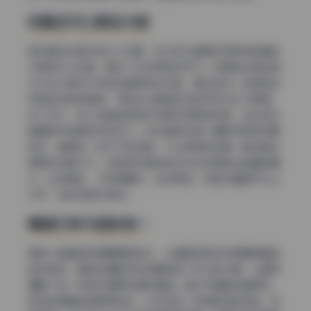
构图还可以更加大胆
虽然整体构图没有太大问题，但大部分画面采用常规的黄金
分割和中心构图，看多了会觉得有些平淡。如果能在某些镜
头中加入更多引导线或者框架式构图，甚至尝试一些俯拍或
仰拍的非常规角度，可能会让整组作品的视觉冲击力更强。
举个例子，有几张躺姿的图片如果采用俯拍视角，会比现在
普通的平拍更有视觉张力。这也是很多新人摄影师容易忽略
的点，值得进一步学习和突破。不过考虑到这是一套写真合
集而非创意大片，这样的构图选择也符合日常商业拍摄的需
求，比较稳妥，不容易翻车。总体而言，构图方面属于中上
水平，但还有提升空间。
情绪引导与色彩统一
模特小晗喵的表情管理很到位，从甜美微笑到忧郁眼神都能
自然转换，看得出摄影师在拍摄前做了充分的沟通，让模特
理解了每一张照片想要传递的情绪。色彩方面整体偏柔和，
低饱和度暖色调贯穿始终，让作品有一种电影感的质感，非