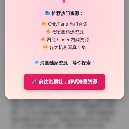
新
大到全屏依然锐利，完全满足壁纸级别的需求。摄影师在后
期调色上保持了统一的基调，从第一张到最后一张色彩过渡
推荐热门资源：
自然，让整组作品看起来像一套完整的系列而不是零散的拼
凑。持续更新的特性也意味着可以不断获得新内容，这对于
OnlyFans 热门合集
粉丝来说是一个很大的福利。无论是作为参考学习还是个人
微密圈精选资源
收藏，这组图都很有价值，在同类型写真合集中属于品质较
网红 Coser 内购资源
高的那一档。
各大机构写真全集
光线运用堪称亮点
海量独家资源，等你探索！
这组写真最让我印象深刻的就是光线的运用。摄影师善于利
用窗户自然光制造柔和的侧逆光，在人物脸部形成漂亮的轮
廓光，同时配合反光板补充面部暗部细节，既保留了立体感
前往赏颜社，解锁海量资源
又不会过曝，阴影过渡非常自然。部分室内场景使用了暖色
调的灯光，营造出温馨慵懒的氛围，与人物放松的神态相得
益彰。更有意思的是，在一些室内暗光环境下，摄影师通过
单灯补光实现了类似电影布光的效果，使得画面层次丰富不
扁平。可以说光线是这组图的灵魂所在，也是所有摄影爱好
者应该重点学习的地方。小晗喵在镜头前的状态也非常松
弛，让光影效果最大化呈现，这是很多新人做不到的。