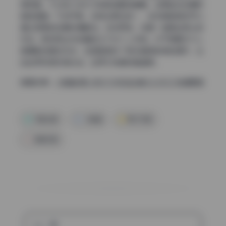
常耐看。不过有几张片子的肤色略微偏黄，如果能在后期时
稍微调整一下白平衡，观感会更加统一，这点瑕疵其实可以
通过简单的后期步骤解决。总体而言，这是一组相当用心的
作品，既有商业片的精致又不失个人风格。对于想要学习人
像摄影的朋友来说，这组图提供了很多值得参考的细节，比
如如何利用环境光线、如何引导模特情绪等。
查看全集：
小晗喵 美少女COS作品合集 [6.25G] 持续更新
写真合集
小晗喵
美女写真
高清写真
上一篇