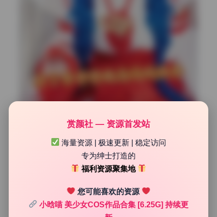
赏颜社 — 资源首发站
海量资源 | 极速更新 | 稳定访问
专为绅士打造的
小晗喵写真合集画质与风格分析
福利资源聚集地
这组写真合集容量达到6.25G，无水印原档持续更新，对于
您可能喜欢的资源
喜欢收藏高质量图片的朋友来说非常友好。每一张照片的原
小晗喵 美少女COS作品合集 [6.25G] 持续更
始分辨率都很大，无论是发丝还是皮肤纹理都清晰可见，放