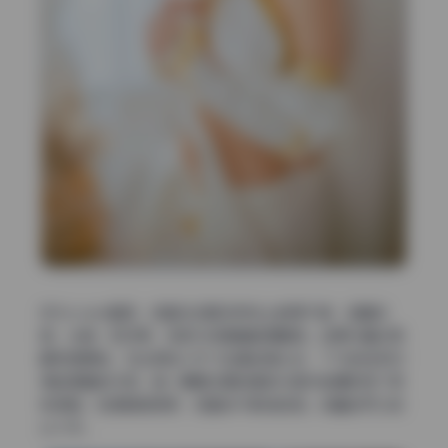
作为coser套图，这套在主题多样性上做得不错，涵盖校
园、泳装、和风等，但部分场景重复度略高。如果你喜欢高
解析度原档，它比那些小尺寸压缩包强太多，7.7G的体积对
得起里面的内容。唯一需要注意的是部分图片拍摄时用了柔
焦滤镜，锐度稍微降低，但整体不影响观感。收藏控可以放
心入手。