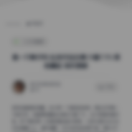
POST
二次元图集
是一只熊仔吗 私拍作品合集 51套7.7G 原
档精选 实时更新
2026年6月25日
0 评论
54
实测这套图的质量，给大家一个真实的参考。博主名字是一
只熊仔吗，这套原档精选合集共51套7.7G，主打高清写真风
格。我下载后第一件事就是检查分辨率，大部分图片边长在
4000像素以上，细节清晰，文件体积控制得不错，单张JPE