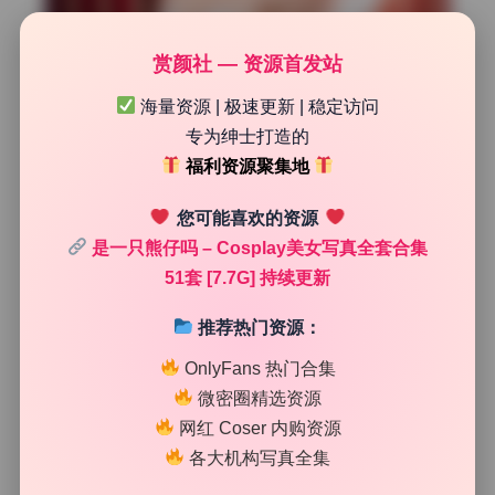
赏颜社 — 资源首发站
海量资源 | 极速更新 | 稳定访问
专为绅士打造的
福利资源聚集地
您可能喜欢的资源
是一只熊仔吗 – Cosplay美女写真全套合集
51套 [7.7G] 持续更新
推荐热门资源：
OnlyFans 热门合集
下载方式目前是百度网盘直链，实测速度稳定，没有限速。
微密圈精选资源
更新频率标注为实时更新，我观察到半个月内新增了两套，
网红 Coser 内购资源
说明维护比较积极。文件命名规整，按套数编号，每套内含
各大机构写真全集
独立的文件夹，方便整理。最实用的设计是每套都附带了一
张预览小图，不用全部解压就能快速浏览。不过百度网盘大