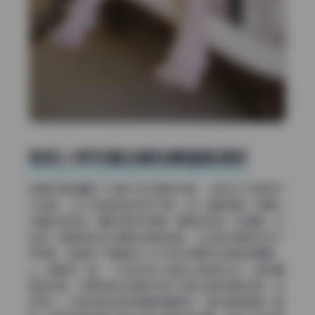
柴系小乖写真合集场景道具赏析
这期资源包囊括了30套不同主题的写真，从复古工作室到户
外街角，从文艺咖啡馆到老式书房，每一组都像是一间精心
布置的样板间。摄影师显然很懂“道具即语言”的道理，比
如用一扇褪色的旧木窗框住模特的脸，光线透过窗格形成几
何阴影，既增加了画面层次又引导视线聚焦在模特的眼睛
上。再看另一组，一张老式皮沙发配上落地的台灯，模特慵
懒地斜靠，灯罩投射出的暖光刚好勾勒出她的侧脸轮廓。这
种用心，比单纯用纯色背景要有趣得多，随手截图都是一幅