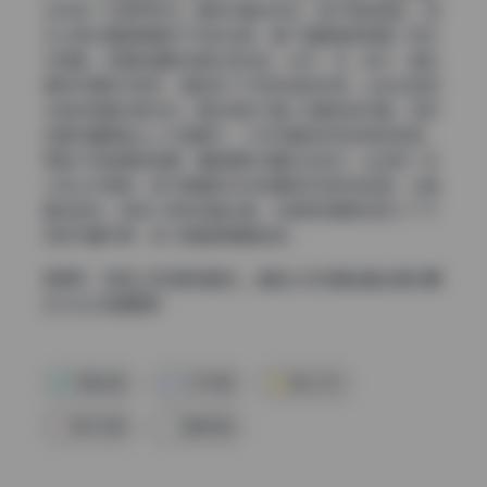
台灯和一本摊开的书。模特半躺在床边，被子微微凌乱，阳
光从百叶窗缝隙里投下条纹光影，整个画面温柔得像一部文
艺电影。这里的道具全是生活化的，台灯、书、被子，甚至
模特手里的马克杯，都起到了引导视线的作用，让观众的目
光自然顺着光影流动。相比那些只靠人物硬凹的写真，这种
场景布置更能让人沉浸其中，少女写真就该有这样的质感。
而且不同角度的拍摄，道具摆放位置也在变化，比如有一张
从床上方俯拍，被子皱褶和书本的摆放形成斜线构图，让画
面动起来。柴系小乖的这套合集，光居家场景就有五六个不
同的布置方案，每个都值得细细品味。
直通车：
柴系小乖(稚乖画册) – 清纯少女写真全套合集30期
[41.3G] 持续更新
写真合集
少女写真
柴系小乖
美女写真
高清写真