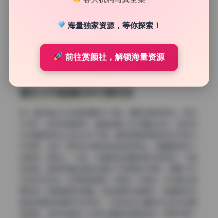
海量独家资源，等你探索！
前往赏颜社，解锁海量资源
复古工作室里的年代感对话
有一组在复古工作室拍摄的片子里，道具选得特别妙。老式
打字机、落灰的留声机、墙角堆着几本泛黄的杂志，这些物
件带着强烈的上世纪中叶气息。模特穿着简单的白衬衫和牛
仔短裙，坐在一把有岁月痕迹的皮质转椅上，画面瞬间有了
故事感。颜色上，木色、米黄色和金属的哑光质感统一了整
体色调，模特白皙的皮肤在暖光下显得格外柔软。道具不仅
没有抢夺视线，反而像老朋友一样融入了氛围，让写真合集
里的每一帧都值得反复看。特别是那台留声机，金属喇叭的
曲线和模特的身形形成呼应，引导视线从道具向上移动到模
特的脸，这种构图的小心思让画面充满高级感。如果你是个