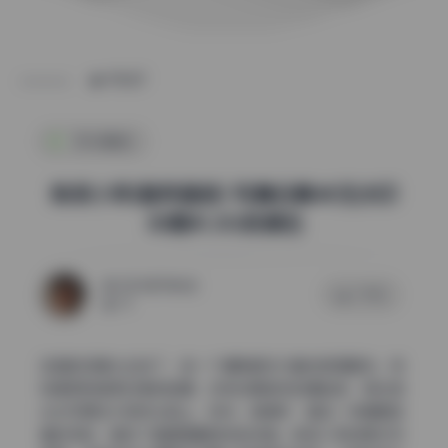
POST
机构精选
柴系小乖(稚乖画册) 写真合集4K无水印
30期41.3G资源包
2026年7月6日
0 评论
72
这组的场景太会选了，每一个道具都在为整体氛围服务。特
别是那种居家日常的拍摄，没有刻意做作的摆拍感，阳光透
过纱帘洒在木质床头柜上，旧书、玻璃杯、甚至一条随意搭
着的毛毯，都成了画面里最自然的点缀。柴系小乖的美女写