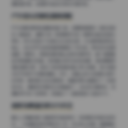
摄影爱好者，这组照片能给你很多布景灵感。
户外街头的随性道具搭配
户外场景则更考验道具的融入度，这期图集里有一组在旧城
区小巷拍的，道具只有一把透明雨伞和一辆停在墙边的复古
单车。雨伞在阳光下反射出淡淡的光斑，打在模特脸颊和发
梢上，给本来平淡的砖墙背景增加了灵动感。单车的车篮里
插着一束野花，颜色和模特身上的碎花裙呼应，整个画面看
起来既随意又和谐。这种看似信手拈来的搭配，其实需要很
强的审美功底，柴系小乖的高清写真之所以耐看，很大程度
归功于这种不刻意的精致。另外，地面上的水洼倒影也被巧
妙利用，模特撑伞站在倒影旁，镜面效果让画面多了一层虚
实对比，道具和环境的互动简直绝了。街头的元素很多，但
摄影师只挑了这两样，就撑起了一组氛围感十足的片子。
居家场景里的柔光与布艺
最让人惊喜的是几组居家风格的照片，卧室里没有复杂的陈
设，一张铺着亚麻床单的双人床，床头柜上放着一盏暖黄的