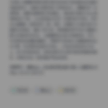
优秀的人像摄影常常利用环境中的线条引导观者视线沿着特
定路径移动，这套作品里充满了这样的设计。最精彩的一张
是俯拍，她躺在铺满落叶的地面上，身体呈对角线从左上角
延伸到右下角，从头部到指尖形成一条隐形的引导线，将视
线从画面的一端带到另一端。同时，前景的几片落叶被大光
圈虚化成色块，增加了层次感，而背景的树干则作为垂直元
素与对角线形成对比，让画面既有动感又有稳定感。另外一
张利用铁轨拍摄的画面中，两根平行的铁轨从画面底部向远
处汇聚，形成强烈的透视引导线，人物站在铁轨的交叉点
上，成为视觉的终点。这种构图方式让照片具有很强的叙事
性，仿佛在讲述一段旅程的开始或结束。
查看更多：
樱晚gigi – 粉丝群收费全套184套（大量稀有/未
流出）[51.5G-2024.12]
写真合集
樱晚gigi
高清写真