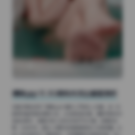
樱晚gigi 51.5G稀有未流出套图赏析
这套资源包收录了樱晚gigi大量未公开的私人珍藏，每一张
都保持着极高的审美水准。从构图语言来看，摄影师显然深
谙减法美学，画面中很少出现多余的干扰元素。背景的纹
理、光线方向、甚至人物服饰的褶皱都被纳入构图考量。比
如一张在废弃工厂里的照片，利用窗框形成框架构图，将人