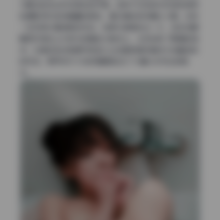
与飘动的发丝形成微妙的平衡。这种不对称的对称感非常考
验摄影师对空间重量的把控，看似随性实则精心计算。还有
一张利用水面倒影的作品，实像与虚像各占一半，但主体眼
睛正好落在上半部分的黄金分割点上，让视线有了明确的落
点。光是这些构图细节就足以让这套高清写真成为收藏级别
的作品，更何况51.5G的容量里包含了大量从未流出的版
本。