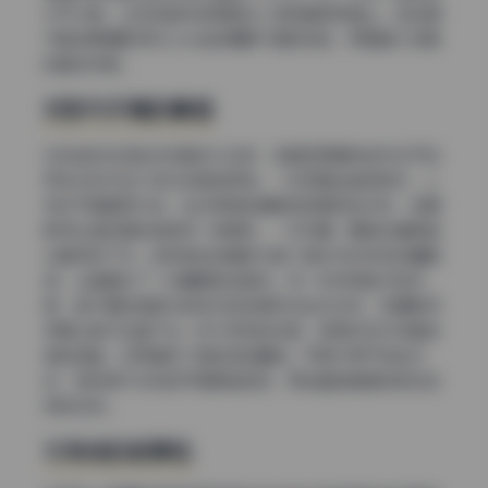
水平分割，让视线自然地停留在人物的面部表情上。这些细
节都说明摄影师对三分法的理解不是教条的，而是融入场景
的直觉判断。
对称与平衡的拿捏
对称结构在这批作品里多次出现，但真正高明的地方在于如
何在对称中加入变化来避免呆板。一张正面坐姿的照片，人
物位于画面正中央，左右两侧的道具和背景完全对称，但摄
影师让她的身体微微向一侧倾斜，一手托腮，眼神也偏离镜
头看向斜下方。这种微妙的偏移打破了绝对对称带来的僵硬
感，让画面多了一份慵懒和故事性。另一张利用镜子的构
图，镜子里的虚像与现实中的实像形成左右对称，但摄影师
特意让镜子边缘产生一点不规则的反射，使得对称中带着轻
微的扭曲，反而增添了超现实的趣味。平衡不等于完全对
称，有时候不对称的平衡更难实现，而这套图集里有很多这
样的范例。
引导线的叙事性