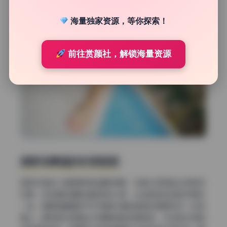
海量独家资源，等你探索！
前往赏颜社，解锁海量资源
居家场景里的材质混搭
居家风格的几组图更考验道具审美，毕竟太容易拍出样板间
效果。但这里的道具搭配很有心思，丝绒抱枕和亚麻床单放
一起，粗粝陶罐里的干芦苇跟光滑的玻璃花瓶摆在同一张矮
桌上。模特旁边那盏台灯是墨绿色琉璃底座，光线透过琉璃