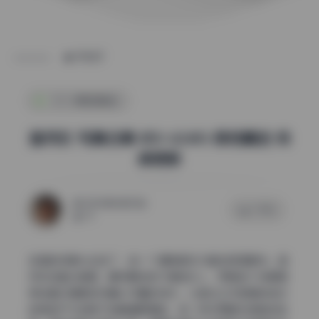
POST
COS美图精选
溫芮欣 写真合集 85V 63.8G 原档精选 持
续更新
2026年6月25日
0 评论
73
这组的场景太会选了，每一个道具都在为整体氛围服务。温
芮欣这套合集里，最抓眼球的不是她本人，而是每个场景里
那些看似随意实则精心布置的物件。从复古工作室里的老式
皮椅到户外树荫下的藤编野餐篮，每一样东西都在悄悄讲故