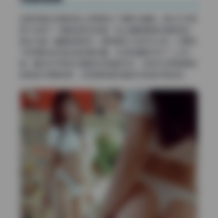
这组写真在场景选择上彻底跳出了模板化套路。复古工作室
那几张用了一面做旧的红砖墙，地上铺着褪色的波斯地毯，
旁边立着一盏黄铜落地灯。模特靠在沙发扶手上时，灯罩投
下的阴影恰好落在她锁骨位置，光线和道具形成了二次构
图。重点在于所有元素都没有喧宾夺主，旧物件反而把模特
的肤色衬得更透亮，这正是高清写真追求的自然高级感。