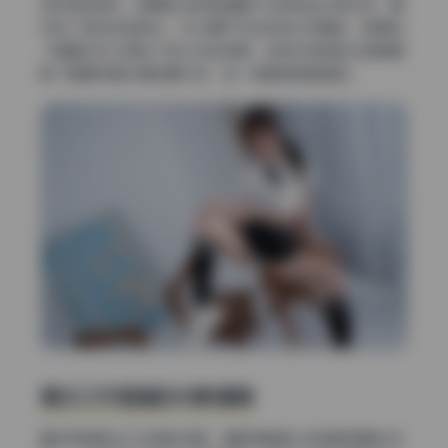
变成柔和绿光，跟身后浅粉色墙面产生微妙的补色关系。窗
帘选了透光的亚麻纱，风从窗户吹进来时纱帘飘起，既增加
了画面动态又遮挡了部分杂乱背景。这种材质混搭让图集摆
脱了普通写真合集的廉价感，每一帧都像电影截图。
复古工作室里的光影道具
最后那组复古工作室的场景，道具简直像从老电影里搬出来