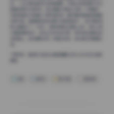
的。一台生锈的缝纫机当背景道具，机身上的铜质零件反光
跟模特耳环材质呼应。旁边摆着半瓶威士忌和一只高脚杯，
杯壁残留的水珠增加了细节真实感。最厉害的是墙角那面破
旧穿衣镜，镜框磨损的金漆跟木地板颜色统一，镜子里的倒
影让画面多了一个层次。模特侧身坐在窗台上时，阳光从百
叶窗缝隙射进来，在地上形成条纹光影，刚好落在她脚边的
旧皮箱上。这些道具没有一样是多余的，每件都在帮画面对
话。
下载地址：
溫芮欣 作品大合集收藏版 [85V-63.8GB] 持续
更新
合集
温芮欣
美女写真
高清写真