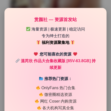
赏颜社 — 资源首发站
海量资源 | 极速更新 | 稳定访问
专为绅士打造的
福利资源聚集地
您可能喜欢的资源
户外林间的道具巧思
溫芮欣 作品大合集收藏版 [85V-63.8GB] 持
续更新
转到户外场景时，道具组用了许多植物元素来制造层次。一
棵倾斜的老树树干上挂着麻绳编织的吊床，地上散落着几片
推荐热门资源：
枯叶和白色野花。温芮欣站在吊床旁时，背景里的阳光透过
树叶形成光斑，落在她裙摆上就像天然印花。最妙的是那把
OnlyFans 热门合集
篝火旁的小木凳，表面有明显的刮痕和裂缝，这种年代感跟
微密圈精选资源
模特清新自然的妆容形成对比，让画面多了故事性而不是单
网红 Coser 内购资源
纯摆拍。藤编篮子里的水果颜色也经过挑选，青苹果和红樱
各大机构写真全集
桃恰好呼应了环境中的绿与白。