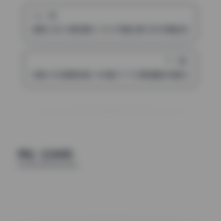
上一篇
香草少女(九尾狐狸m) 96G写真合集 无水印精选资源包
下一篇
玩具少女(娜美妖姬) 488套137.9G原档精选写真合集持续更
评论（已关闭）