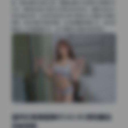
事。颜色搭配也很有心思，暖黄色调的木地板和冷绿植形成
对冲，模特的白色长裙在中间变成视觉焦点。道具还起到引
导视线的作用，比如斜放的旧木梯子把目光从地面引向模特
侧脸。这种有情节感的背景，比纯色棚拍耐看太多，每张图
都能让人盯着琢磨半天，这才是美女写真该有的质感。
温芮欣高清图集85V63.8G原档精选
持续更新