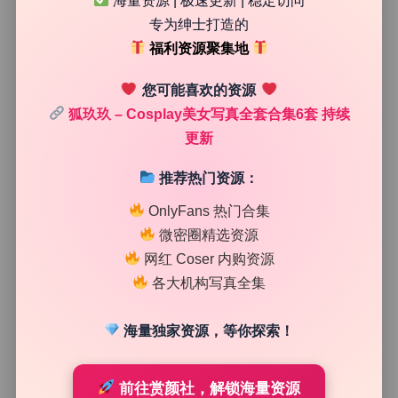
海量资源 | 极速更新 | 稳定访问
点点，但又不至于让皮肤变蓝。这个动作很可能是在后期软
专为绅士打造的
件里用“自动色温”后手动回调了二三十个数。最后在色调
福利资源聚集地
曲线上，绿色通道和蓝色通道的暗部都被抬高了，这样阴影
就泛出淡淡的青绿色，与人物服装的暖色形成小对比。
您可能喜欢的资源
狐玖玖 – Cosplay美女写真全套合集6套 持续
更新
推荐热门资源：
OnlyFans 热门合集
微密圈精选资源
网红 Coser 内购资源
各大机构写真全集
海量独家资源，等你探索！
前往赏颜社，解锁海量资源