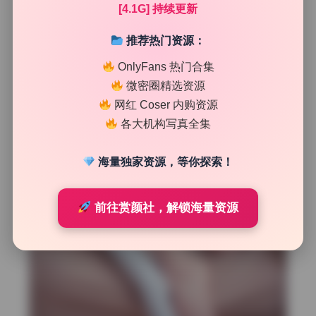
[4.1G] 持续更新
推荐热门资源：
OnlyFans 热门合集
微密圈精选资源
网红 Coser 内购资源
各大机构写真全集
海量独家资源，等你探索！
前往赏颜社，解锁海量资源