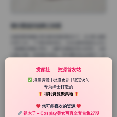
侧光营造的经典立体感
这套图里我最喜欢那张模特侧身回眸的片子，主光源从画面
右侧打过来，几乎是纯粹的侧光。光线在模特的脸颊上划出
一道清晰的明暗分界线，从鼻梁到嘴角的高光呈弧形，边缘
过渡比较硬，有很强的戏剧性。同时摄影师在左侧用了一块
银色反光板，给暗部补了微弱的光，这样眼睛里的高光点和
头发丝的反光就都保留住了。这种侧光特别适合突出模特的
赏颜社 — 资源首发站
面部轮廓和身体线条，在写真合集里经常用来强调人物的情
绪和力量感。如果去掉辅光，暗部会显得闷，但这里辅光恰
海量资源 | 极速更新 | 稳定访问
到好处，让整个画面既干净又立体。主光的附件可能用了标
专为绅士打造的
准罩，因为高光边缘比较锐，能看出明显的打光方向。这种
福利资源聚集地
硬朗的侧光搭配模特的冷艳表情，非常符合反差风写真的调
性。布光时摄影师还注意让模特的身体稍微转向光源，这样
您可能喜欢的资源
身体的起伏也能被光线勾勒出来，肩颈的曲线在明暗对比下
祖木子 – Cosplay美女写真全套合集27期
显得更加优美。