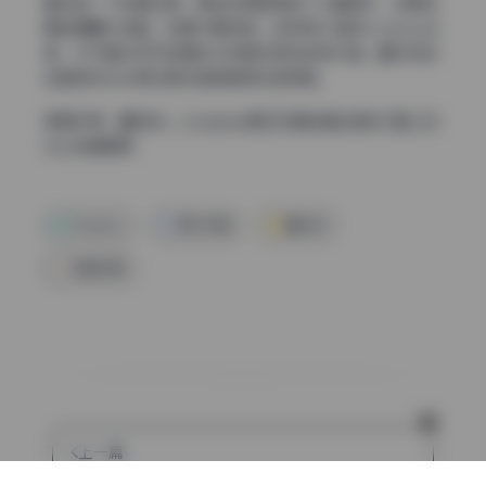
最后提一下后期处理，原档资源里保留了大量细节，说明前
期拍摄曝光准确，后期只需微调。这种高水准的Cosplay合
集，对于喜欢研究拍摄技术的朋友很有参考价值。蠢沫沫的
这套图无论光源还是构图都值得反复琢磨。
查看全集：
蠢沫沫 – Cosplay美女写真全套合集437套 [28
1G] 持续更新
Cosplay
美女写真
蠢沫沫
高清写真
上一篇
阿半今天很开心 65期22.7G高清大图写真合集无水印打包下