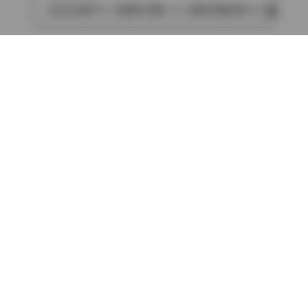
w百合欧皇子w 写真集18期2.6G 最新完整无删 长期收录
下一篇
亚马逊鲶鱼 36期18.8G写真合集 4K无水印 持续更新
评论（已关闭）
清颜星社