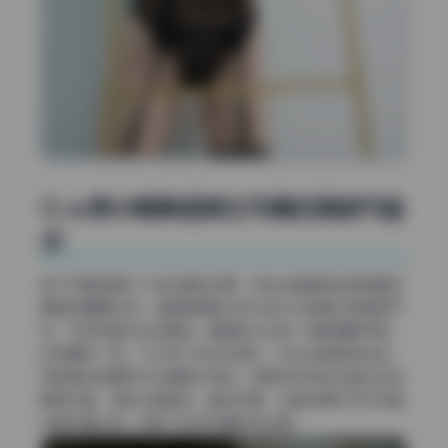
G.su第64期韩国美女写真后期细节盘
点
接下来看背景与人物边缘的处理。毛发边缘是检验修图是否
细致的重要标准，这套图集里大部分发丝与背景分离得很干
净，没有残留杂边或锯齿。飘逸的长发每一根都清晰可辨，
没有糊成一团。不过有几张逆光图片，发丝边缘微微发白，
可能是去背景时羽化值稍大导致。背景中的物体边缘也没有
明显失真，虚实过渡自然。整体来看，边缘处理水平在写真
合集中算上乘，体现了机构写真的专业度。