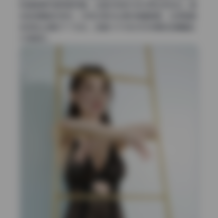
和褶皱细节都保留完整，边缘没有因为锐化而出现白边。整
体色调偏自然柔光，没有拉高对比度来掩盖瑕疵，在保留真
实质感上确实下了功夫。这套16.9G无水印资源的后期基础
打得很好。