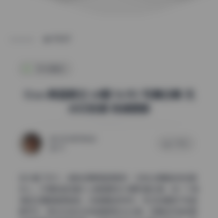
POST
机构精选
G.su 韩国美女 64期 16.9G 写真合集 无
水印资源 持续更新
2026年7月6日
0 评论
43
放大看了好久，皮肤纹理保留得很好，没有过度磨皮变成塑
料人。仔细检查这套G.su韩国美女64期写真合集，每一个角
落的处理都值得推敲。尤其是脸部特写，毛孔和细微汗毛清
晰可见，高光区域也没有被磨得反光过度。衣服的纤维纹理