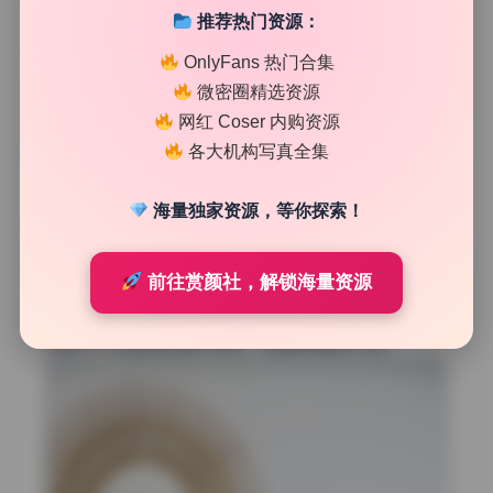
推荐热门资源：
OnlyFans 热门合集
微密圈精选资源
高光和阴影的灰度层次
网红 Coser 内购资源
各大机构写真全集
高光和阴影的过渡是判断后期是否自然的关键。这套图集
里，大多数照片的高光区域控制得恰到好处，没有溢出或死
海量独家资源，等你探索！
白。模特脸部受光面，皮肤高光点柔和地过渡到中间调，没
有生硬断层。阴影部分保留了足够信息量，尤其是衣服和背
景暗部，能看到纹理和颜色，而不是一片死黑。这种细腻的
前往赏颜社，解锁海量资源
灰度层次让图片很有质感，类似胶片风格。唯一小问题是室
内灯光下，某些阴影偏冷，稍微不统一，但无伤大雅。高清
写真对于灰度把控的要求很高，这里做得相当不错。