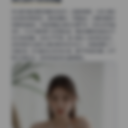
液化是写真后期容易翻车的地方。这套图集里，大部分身体
线条保持得很自然。模特的腰线、手臂曲线、大腿轮廓都没
有明显扭曲感。手指和脚趾边缘也处理干净，没有出现弯曲
变形。不过仔细观察几张侧身坐姿，臀部到腰部的曲线似乎
经过轻微调整，线条过于平滑，缺少真实人体的微妙起伏。
这种修图手法虽然让身材更有视觉冲击力，但稍微牺牲了一
点真实感。好在整体比例没有失调，属于可接受范畴。对于
美女写真来说，这种克制的液化值得肯定。