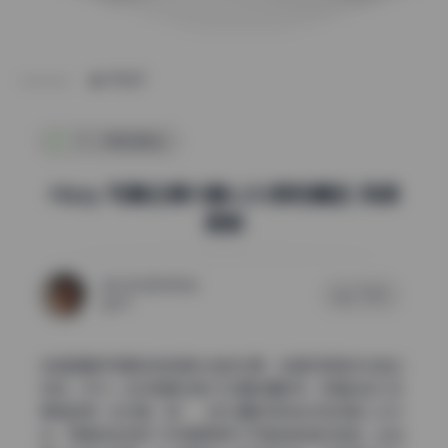
POST
COS美图精选
Hizzy 写真合集10套6.2G原档精选 持续
更新
2026年7月9日
0 评论
87
这组图最抓我眼球的就是光线的处理，全是利用自然光拍出
来的。作为一名经常跟光影打交道的摄影师，我看到这几张
原档的第一反应是“爽”，因为摄影师完全没有依赖人工补
光，而是完全信任了环境里那种不可复制的自然质感。比如