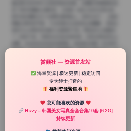
面如果没有任何补光很容易拍成剪影，但摄影师很聪明地选
择了阴天转晴的过渡时段，云层像一块巨大的天然柔光板，
把天空的漫射光均匀地洒在模特脸上。这种光线下，人脸的
明暗过渡特别平滑，不会有强对比造成的生硬鼻影，很适合
表现Hizzy那种带点清冷又温柔的气质。而且逆光让画面多
了一层空气感，风把发丝吹起来的时候，光就在那些碎发上
跳舞，动态的视觉体验非常舒服。这就像在拆解一张好照片
的成因，光线方向决定了情绪基调，侧逆光比顺光多了一丝
叙事性。
赏颜社 — 资源首发站
海量资源 | 极速更新 | 稳定访问
专为绅士打造的
福利资源聚集地
您可能喜欢的资源
Hizzy – 韩国美女写真全套合集10套 [6.2G]
持续更新