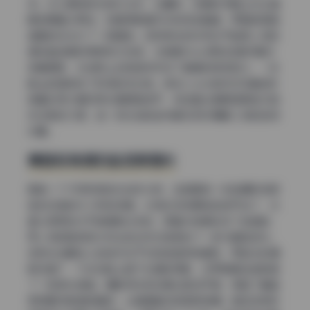
条。光从模特的右侧打过来，在鼻梁、锁骨和手腕上拉出清
晰的明暗分界线，但是阴影面并没有完全暗掉，而是被周围
墙壁的反光补了一层暖色。这种侧光的优势在于能把人物的
身体曲线展现得很有立体感，尤其是Hizzy穿的这身衣服材
质偏棉麻，光线照上去就自然形成了褶皱的渐变层次，一张
静止的图就有了时间的流动感。很多coser拍机构写真的时
候喜欢用大面积柔光箱把脸拍平，但这套合集明显更追求自
然光影的力度，每一条光线的走向都在帮你理解人物的空间
位置。
黄昏低角度的金色氛围光
再换一个不同时段的光线来分析，这组里有一张拍摄时间很
接近日落前半小时的场景。太阳已经快要贴到地平线了，光
是从很低的水平角度射过来的，把整片背景染成了金橙色，
而人物的脸部因为仰头的动作也接受到了一部分暖色逆光。
这种光线最迷人的地方在于它的色温特别暖和，而且光的漫
射范围广，不会在脸上留下生硬的阴影，反而像是给皮肤镀
了一层柔光滤镜。摄影师没有刻意纠正白平衡，保留了黄昏
那种略带紫调的暗部，让画面整体氛围很浪漫。其实这种时