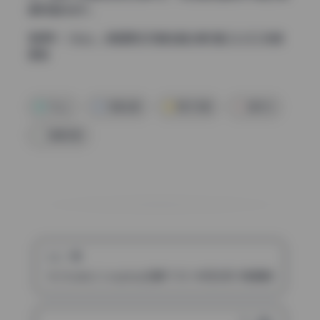
最耐看的地方。
直通车：
Hizzy – 韩国美女写真全套合集10套 [6.2G] 持续
更新
Hizzy
写真合集
美女写真
自然光
高清写真
上一篇
サク(saku) cosplay合集17.5G 4K无水印 持续更新