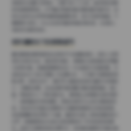
间段的光线窗口非常短，大概只有十几分钟，能抓拍到说明
现场调度很熟练。对于喜欢高清写真资源的爱好者来说，这
种光线条件比任何后期滤镜都要珍贵，因为它自带情绪，不
需要额外修饰。Hizzy在这张里的表情也很松弛，光线和人
物的状态是同步的。
阴天漫射光下的柔美细节
最后要提的是两组完全在阴天户外拍摄的图片。很多人觉得
阴天没有好光线，其实正好相反，厚厚的云层就是全世界最
大的柔光箱。这套图里模特站在一片浅色的水泥墙前面，天
空的白光均匀地从四面八方包裹过来，几乎看不到明显的阴
影边界。这种光线下，相机可以捕捉到非常丰富的中间调层
次，衣服的纹理、发丝的细节甚至瞳孔里的倒影都能一清二
楚。而且因为少了高反差对比，模特脸上的瑕疵也自然隐形
了，皮肤看起来特别通透，很适合表现Hizzy的本身皮肤质
感。有些机构写真会刻意用大光圈把背景虚化来营造氛围，
但这里摄影师反而收了光圈，靠自然光把人物和背景的层次
拉开，背景里那些淡淡的云层轮廓就成了天然的渐变背景
布。这种不刻意炫技的处理方式，恰恰是这套美女写真合集