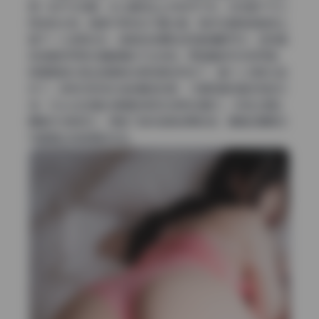
第一张户外场景，光从模特左上方斜切下来，应该是下午三
四点的太阳，角度不低但也不算太硬，刚好在模特的脸颊上
留下一小块高光区，皮肤的纹理和绒毛都清晰可见，这种真
实感是任何柔光箱都模拟不出来的。而且暗部并没有死黑，
背景里树叶透出的散射光把轮廓给兜住了，整个人物就立起
来了。这种对现场光线的精准判断，才是高清写真该有的水
准，Hizzy在这套合集里的表现也很有说服力，没有过度后
期破坏光影层次，保留了自然皮肤的颗粒感，算是近期美女
写真里比较难得的作品。