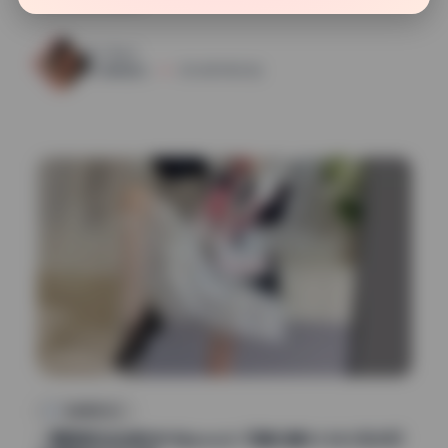
24
0
清颜星社
2026年7月25日
高清美图专区
一颗甜桃(仙仙桃)@18jkpeach 写真合集34.86G无水印