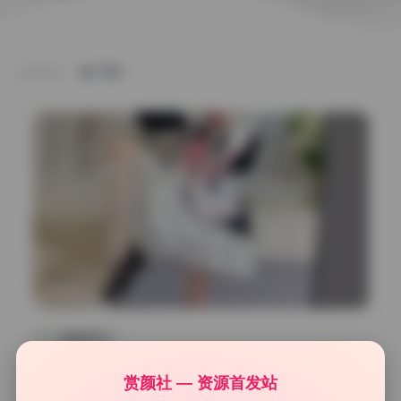
TAG
高清美图专区
一颗甜桃(仙仙桃)@18jkpeach 超清原档34.86G私拍作
赏颜社 — 资源首发站
品合集 持续收录