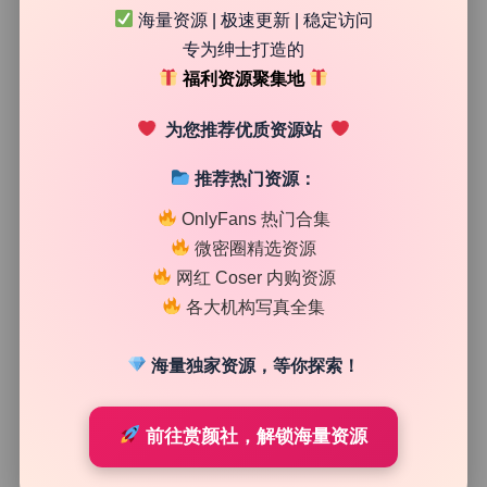
海量资源 | 极速更新 | 稳定访问
8
0
专为绅士打造的
清颜星社
2026年8月6日
福利资源聚集地
为您推荐优质资源站
推荐热门资源：
OnlyFans 热门合集
微密圈精选资源
网红 Coser 内购资源
各大机构写真全集
海量独家资源，等你探索！
高清美图专区
前往赏颜社，解锁海量资源
一颗甜桃(仙仙桃)@18jkpeach 私拍作品合集34.86G无
水印原档资源包