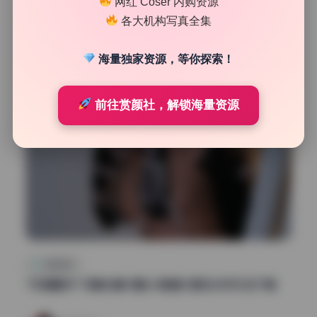
网红 Coser 内购资源
21
0
各大机构写真全集
清颜星社
2026年7月24日
海量独家资源，等你探索！
前往赏颜社，解锁海量资源
网红系列
下饭樱桃子 写真合集11期6G高清大图无水印打包下载