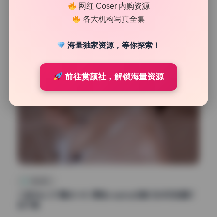
网红 Coser 内购资源
39
0
清颜星社
2026年7月17日
各大机构写真全集
海量独家资源，等你探索！
前往赏颜社，解锁海量资源
网红系列
二佐Nisa 217期68.4G 原档cosplay合集 无水印资源打
包下载