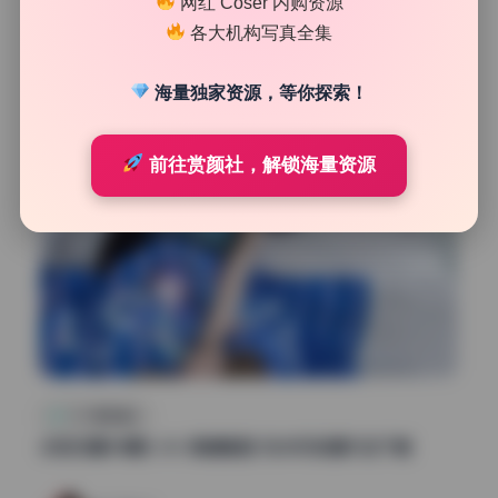
网红 Coser 内购资源
46
0
各大机构写真全集
清颜星社
2026年7月7日
海量独家资源，等你探索！
前往赏颜社，解锁海量资源
COS美图精选
你的负卿38期5.5G 高清画册 无水印资源打包下载