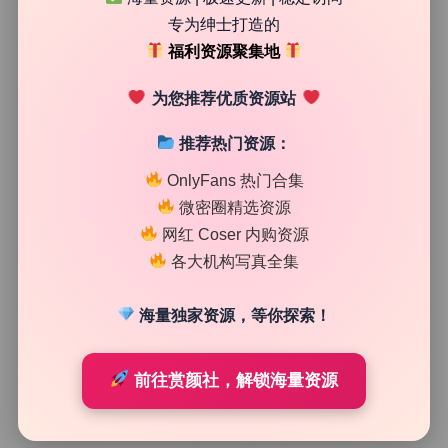
专为绅士打造的
11
0
福利资源聚集地
清颜星社
2026年8月6日
为您推荐优质资源站
推荐热门资源：
OnlyFans 热门合集
微密圈精选资源
网红 Coser 内购资源
各大机构写真全集
海量独家资源，等你探索！
前往赏颜社，解锁海量资源
网红系列
兮兮baby 4K无水印写真合集105.84G打包下载