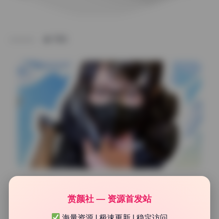
TAG
网红系列
赏颜社 — 资源首发站
兮兮baby高清4K作品合集105.84G珍藏版 无水印资源持
续更新
海量资源 | 极速更新 | 稳定访问