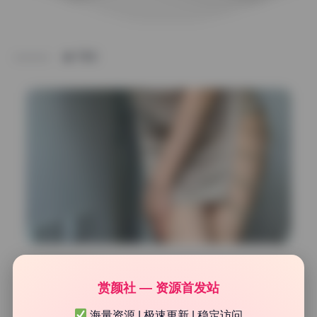
TAG
高清美图专区
赏颜社 — 资源首发站
生物老师闵儿 私拍作品合集126.86G 完整无删 实时更新
海量资源 | 极速更新 | 稳定访问