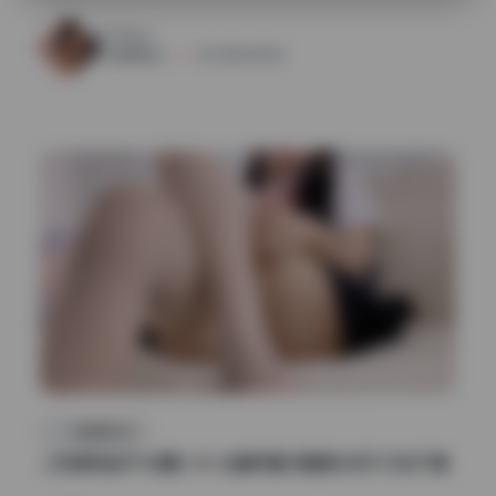
181
0
清颜星社
2026年6月7日
高清美图专区
二阶堂宅绘子42期5.3G 全套写真 高清无水印 打包下载