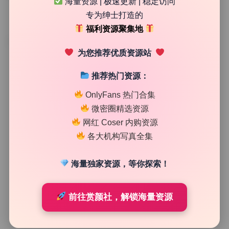
海量资源 | 极速更新 | 稳定访问
专为绅士打造的
福利资源聚集地
TAG
为您推荐优质资源站
推荐热门资源：
OnlyFans 热门合集
微密圈精选资源
网红 Coser 内购资源
各大机构写真全集
海量独家资源，等你探索！
Cosplay合集
前往赏颜社，解锁海量资源
夏鸽鸽不想起床 原档珍藏32期私拍作品合集5.9G资源下
载