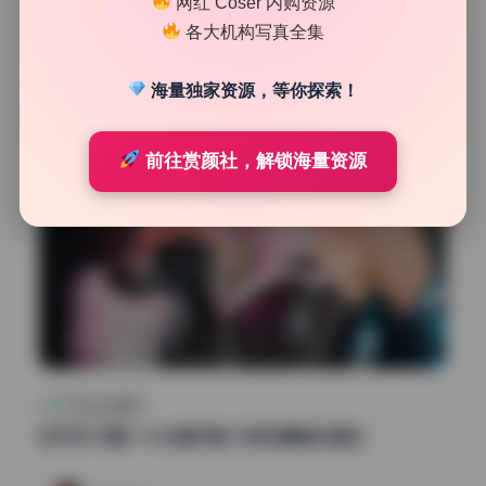
网红 Coser 内购资源
20
0
各大机构写真全集
清颜星社
2026年7月24日
海量独家资源，等你探索！
前往赏颜社，解锁海量资源
Cosplay合集
如月灰35期6.4G全套写真 无损珍藏版资源包