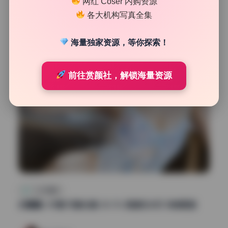
网红 Coser 内购资源
50
0
各大机构写真全集
清颜星社
2026年7月20日
海量独家资源，等你探索！
前往赏颜社，解锁海量资源
二次元图集
封疆疆v 89期 写真合集 30.7G 高清无水印 持续更新