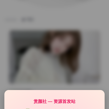
TAG
Cosplay合集
小仓千代w 171期36.8G写真合集无水印原档持续更新
赏颜社 — 资源首发站