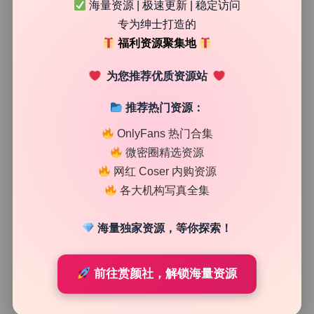
海量资源 | 极速更新 | 稳定访问
48
0
专为绅士打造的
清颜星社
2026年7月18日
福利资源聚集地
为您推荐优质资源站
推荐热门资源：
OnlyFans 热门合集
微密圈精选资源
网红 Coser 内购资源
各大机构写真全集
海量独家资源，等你探索！
二次元图集
前往赏颜社，解锁海量资源
小仓千代w 私拍作品合集169期36.1G 原档完整无删资源
下载