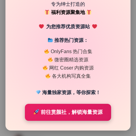
专为绅士打造的
45
0
清颜星社
2026年7月26日
福利资源聚集地
为您推荐优质资源站
推荐热门资源：
OnlyFans 热门合集
微密圈精选资源
网红 Coser 内购资源
各大机构写真全集
海量独家资源，等你探索！
前往赏颜社，解锁海量资源
Cosplay合集
小熊奈奈 写真合集27.15GB无水印完整版持续更新