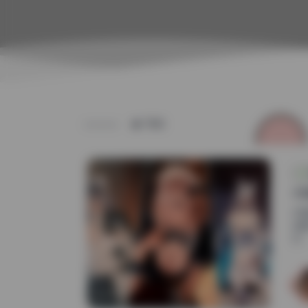
TAG
小
仔
这
反..