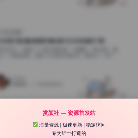
Cosplay合集
礼好困10套 精选高清写真合集 无水印资源包下载
原片到成片，我看出了大致的后期流程：先提曝光，再压高光，最
加了一点青色阴影。这套小礼好困的写真合集，整体给人一种干
.
145
0
清颜星社
2026年5月15日
赏颜社 — 资源首发站
1
海量资源 | 极速更新 | 稳定访问
专为绅士打造的