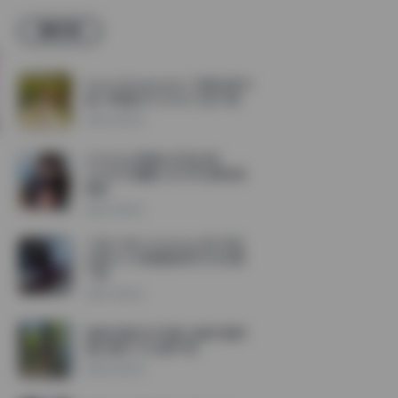
最新文章
KoreanRealgraphic 写真合集40
套 4K原图256.26GB 打包下载
2026-08-06
兮兮baby高清4K作品合集
105.84G珍藏版 无水印资源持续
更新
2026-08-06
小林Lin@Linxiaoting_828 作品
合集26.5G高清图集无水印资源
下载
2026-08-06
冉冉学姐(软软学姐) 全套写真高
清大图85.9G资源下载
2026-08-06