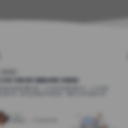
制服写真集
礼好困 写真合集10套精选原图 持续更新
细拆解这组图的摄影语言，从光线到构图都透着专业。小礼好困的
套写真合集，整体走的是自然氛围路线，摄影师没有刻意追求强
.
37
0
清颜星社
2026年7月15日