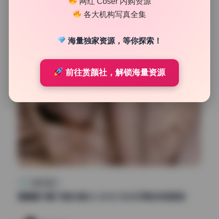
网红 Coser 内购资源
47
0
各大机构写真全集
清颜星社
2026年7月26日
海量独家资源，等你探索！
前往赏颜社，解锁海量资源
制服写真集
懒懒睡不醒 写真合集28.28GB 无水印原档持续更新