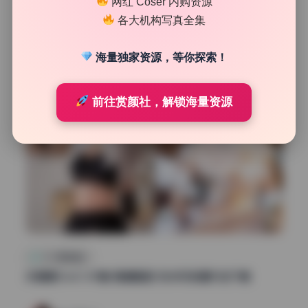
网红 Coser 内购资源
34
0
各大机构写真全集
清颜星社
2026年7月15日
海量独家资源，等你探索！
前往赏颜社，解锁海量资源
COS美图精选
木绵绵OwO 87套 高清画册 无水印资源打包下载