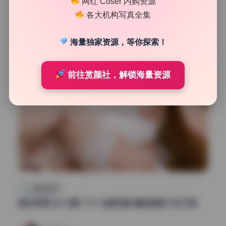
网红 Coser 内购资源
40
0
各大机构写真全集
清颜星社
2026年7月9日
海量独家资源，等你探索！
前往赏颜社，解锁海量资源
制服写真集
渡边早季Saki 3期1.77G 全套写真 精选高清 打包下载