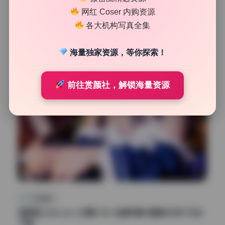
网红 Coser 内购资源
70
0
各大机构写真全集
清颜星社
2026年7月6日
海量独家资源，等你探索！
前往赏颜社，解锁海量资源
机构精选
猫君君_MaoJun 29期9.8G 全套写真 高清无水印 打包
下载