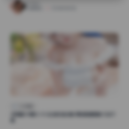
46
0
清颜星社
2026年6月25日
二次元图集
瓜希酱109期13.7G 私拍作品合集 原档高清图集 打包下
载