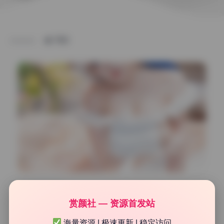
TAG
次元高清图库
赏颜社 — 资源首发站
瓜希酱 111期写真合集13.8G无水印原档打包下载
海量资源 | 极速更新 | 稳定访问