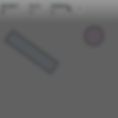
精品图集下
网红系
高清美图专
主题颜色切换
载
列
区