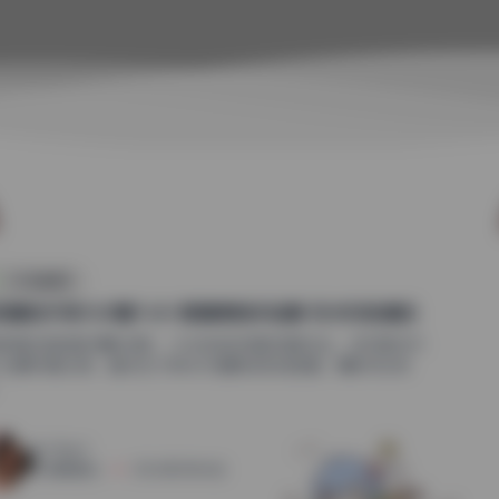
次元高清图库
莉爱吃巧克力21期7.6G 高清原档作品集 无水印资源包
细拆解这组图的摄影语言，从光线到构图都透着专业。白莉爱吃巧
力这期写真合集，重点在于柔光与硬朗线条的碰撞。摄影师没有
.
45
0
清颜星社
2026年5月16日