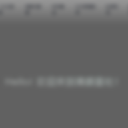
二次元图
制服写真
机构精
次元高清图
私房定
集
集
选
库
制
Hello! 欢迎来到清颜星社！