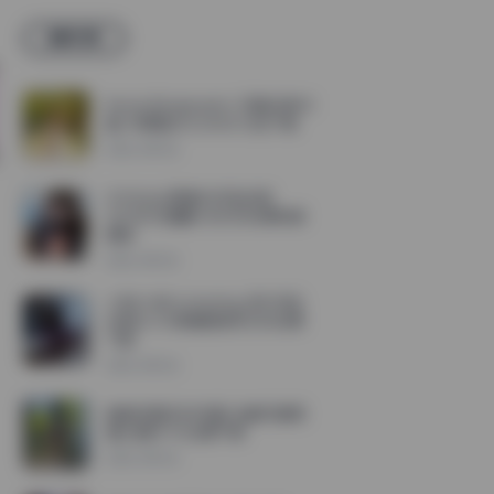
最新文章
KoreanRealgraphic 写真合集40
套 4K原图256.26GB 打包下载
2026-08-06
兮兮baby高清4K作品合集
105.84G珍藏版 无水印资源持续
更新
2026-08-06
小林Lin@Linxiaoting_828 作品
合集26.5G高清图集无水印资源
下载
2026-08-06
冉冉学姐(软软学姐) 全套写真高
清大图85.9G资源下载
2026-08-06