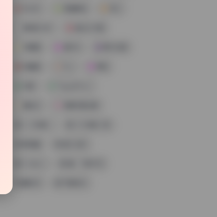
无水印
高清原档
阿半
原档无水印
复古工作室
阿雪雪
自然光
美女资源
杨晨晨
Cos
原档
构图
PoppaChan
捅主任
高清写真合集
小小奶瓶儿
大大卷卷小卷
萌白酱
星之迟迟
UmekoJ
是一只熊仔吗
蠢沫沫
芋圆呀呀