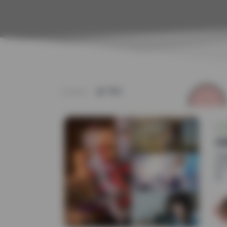
TAG
白
仔
克
滥..