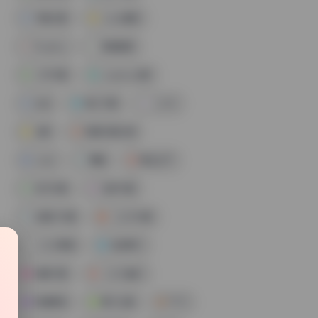
写真合集
coser套图
Cosplay
高清图集
少女写真
cosplay合集
丝足
网红写真
二次元
合集
高清写真资源
coser
美腿
博主名字
机构写真
性感写真
反差风写真
二次元写真
二次元美图
性感美女
制服写真
二次元福利
高清美图
美女合集
ROSI