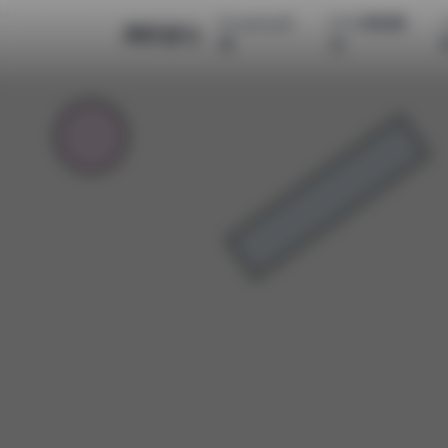
Cosplay合
COS美图精
清颜星社
集
选