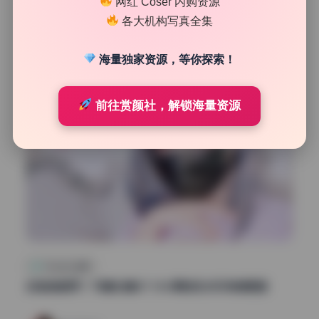
网红 Coser 内购资源
22
0
各大机构写真全集
清颜星社
2026年7月28日
海量独家资源，等你探索！
前往赏颜社，解锁海量资源
Cosplay合集
白袜袜格罗丫 写真合集37.15G原档无水印持续更新