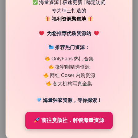
海量资源 | 极速更新 | 稳定访问
35
0
专为绅士打造的
清颜星社
2026年7月23日
福利资源聚集地
为您推荐优质资源站
推荐热门资源：
OnlyFans 热门合集
微密圈精选资源
网红 Coser 内购资源
各大机构写真全集
海量独家资源，等你探索！
次元高清图库
前往赏颜社，解锁海量资源
神楽坂真冬 美女写真合集249期高清大图珍藏102.9G持
续更新