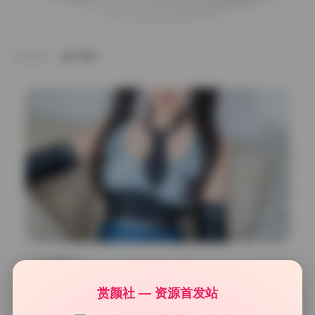
TAG
私房定制
神楽坂真冬 cosplay合集247期最新原档101.8G资源下载
赏颜社 — 资源首发站