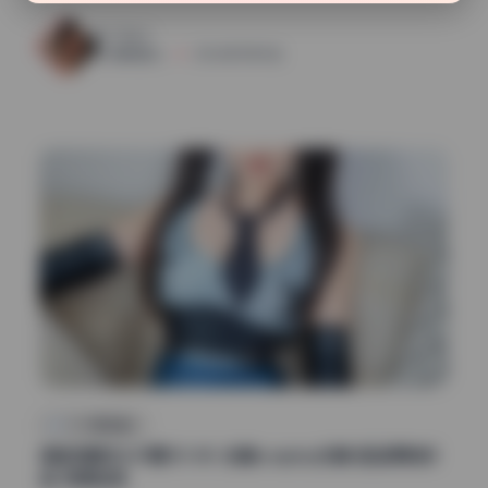
32
0
清颜星社
2026年7月15日
COS美图精选
神楽坂真冬247期101.8G 全套cosplay合集 极品原档作
品 持续收录