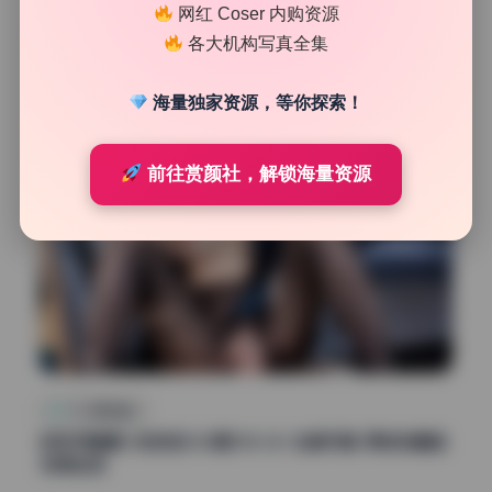
网红 Coser 内购资源
51
0
清颜星社
2026年6月25日
各大机构写真全集
海量独家资源，等你探索！
前往赏颜社，解锁海量资源
COS美图精选
秋和柯基夏小秋秋秋125期138.2G 全套写真 原档珍藏版
持续收录