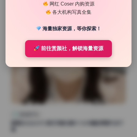
网红 Coser 内购资源
31
0
清颜星社
2026年7月25日
各大机构写真全集
海量独家资源，等你探索！
前往赏颜社，解锁海量资源
精品图集下载
紫蛋@zidan670 美女写真合集19.16GB精选原图打包下
载