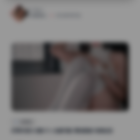
34
0
清颜星社
2026年7月17日
私房定制
轩萧学姐102期47G 全套写真 原档高清 持续收录