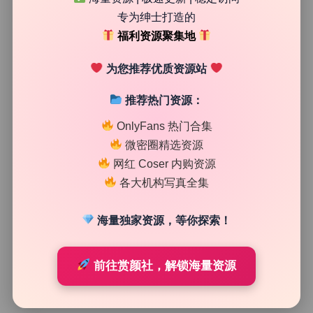
37
0
专为绅士打造的
清颜星社
2026年7月17日
福利资源聚集地
为您推荐优质资源站
推荐热门资源：
OnlyFans 热门合集
微密圈精选资源
网红 Coser 内购资源
各大机构写真全集
海量独家资源，等你探索！
网红系列
前往赏颜社，解锁海量资源
轩萧学姐 私拍作品合集104期48.3G 4K原档作品长期收
录