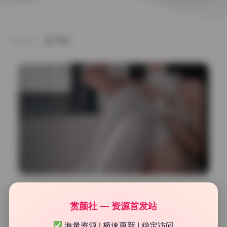
TAG
网红系列
赏颜社 — 资源首发站
轩萧学姐 写真合集104期48.3G高清无水印资源下载
海量资源 | 极速更新 | 稳定访问