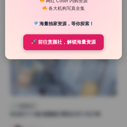
网红 Coser 内购资源
23
0
各大机构写真全集
清颜星社
2026年7月18日
海量独家资源，等你探索！
前往赏颜社，解锁海量资源
高清美图专区
钛合金TiTi 96套 高清画册 原档无水印 打包下载