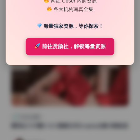
网红 Coser 内购资源
24
0
各大机构写真全集
清颜星社
2026年7月20日
海量独家资源，等你探索！
前往赏颜社，解锁海量资源
Cosplay合集
面饼仙儿159期51.5G 高清无水印cosplay合集 持续收录