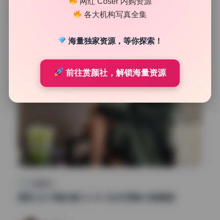
网红 Coser 内购资源
33
0
各大机构写真全集
清颜星社
2026年7月25日
海量独家资源，等你探索！
前往赏颜社，解锁海量资源
私房定制
香菜公主 写真合集 52.3G 无水印原档 持续更新