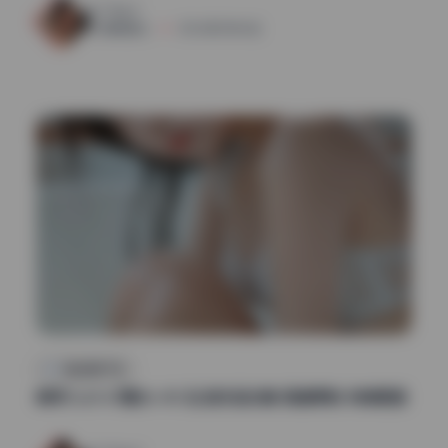
92
0
清颜星社
2026年5月16日
精品图集下载
萌芽儿o0 67期26.4G 私拍作品合集 高清原档 持续更新