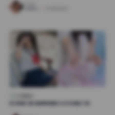
121
0
清颜星社
2026年5月23日
COS美图精选
轻兰映画59套 高清原档图集 无水印资源包下载