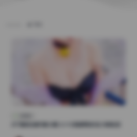
TAG
私房定制
贞子蜜桃全套写真28期 24.9G高清原档作品 持续收录