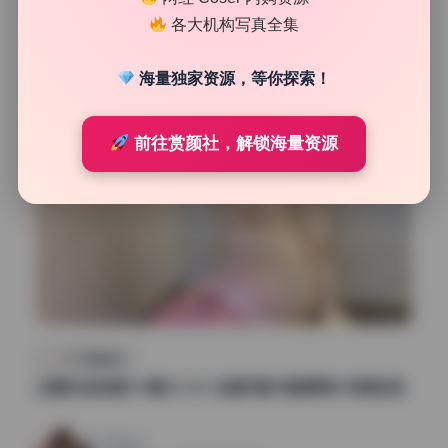
187
0
清颜星社
2026年5月14日
各大机构写真全集
海量独家资源，等你探索！
前往赏颜社，解锁海量资源
COS美图精选
过期米线线喵174套23.2G 全套写真 高清原档 持续收录
199
0