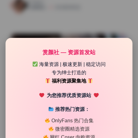
106
0
清颜星社
2026年5月15日
赏颜社 — 资源首发站
海量资源 | 极速更新 | 稳定访问
专为绅士打造的
福利资源聚集地
为您推荐优质资源站
推荐热门资源：
高清美图专区
OnlyFans 热门合集
三刀刀miido 40套 高清原档作品集 无水印资源包下载
微密圈精选资源
网红 Coser 内购资源