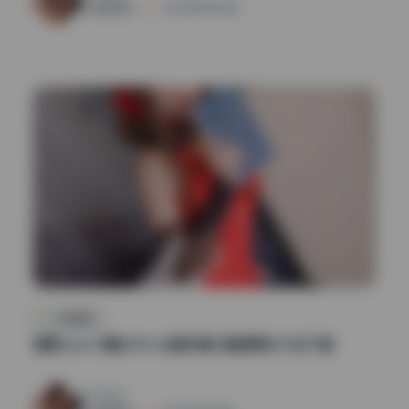
清颜星社
2026年5月12日
私房定制
星野saori 8期687M 全套写真 高清原档 打包下载
141
0