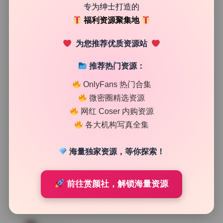
专为绅士打造的
39
0
清颜星社
2026年7月18日
福利资源聚集地
为您推荐优质资源站
推荐热门资源：
OnlyFans 热门合集
微密圈精选资源
网红 Coser 内购资源
各大机构写真全集
海量独家资源，等你探索！
前往赏颜社，解锁海量资源
网红系列
Azami雒雒白 108套写真合集 4K原档 无水印资源下载