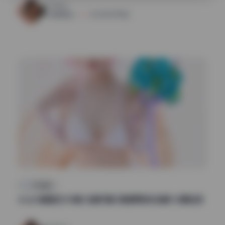
41
0
清颜星社
2026年7月18日
机构精选
Azami雒雒白108套 全套写真 高清原档作品集 长期收录