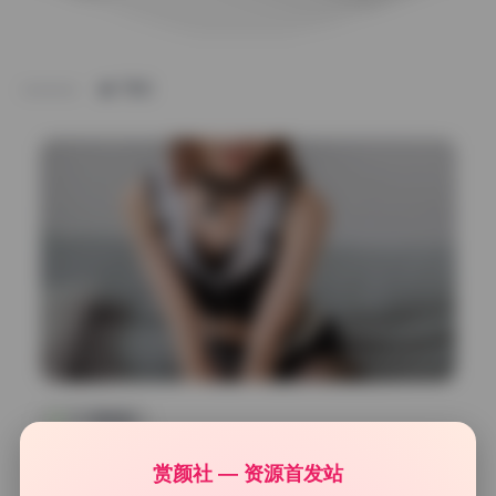
TAG
COS美图精选
Kitaro_绮太郎 写真合集 131套 19.3G 原档 珍藏版 打包
赏颜社 — 资源首发站
下载