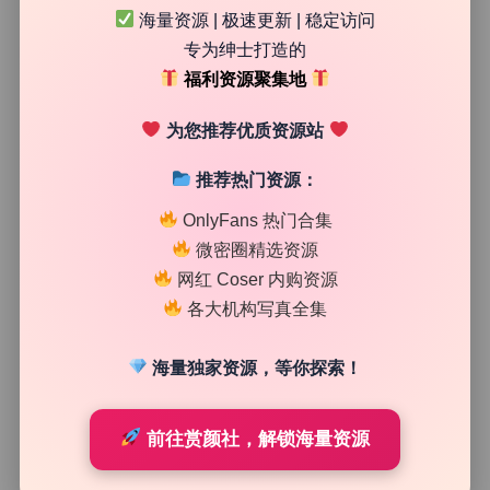
海量资源 | 极速更新 | 稳定访问
33
0
专为绅士打造的
清颜星社
2026年7月23日
福利资源聚集地
为您推荐优质资源站
推荐热门资源：
OnlyFans 热门合集
微密圈精选资源
网红 Coser 内购资源
各大机构写真全集
海量独家资源，等你探索！
COS美图精选
前往赏颜社，解锁海量资源
Kitaro_绮太郎 131套 19.3G无水印原档写真合集 持续更
新