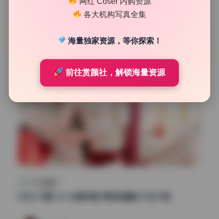
网红 Coser 内购资源
63
0
各大机构写真全集
清颜星社
2026年7月10日
海量独家资源，等你探索！
前往赏颜社，解锁海量资源
二次元图集
Kitkat 9期1.5G 全套写真 原档珍藏版 打包下载