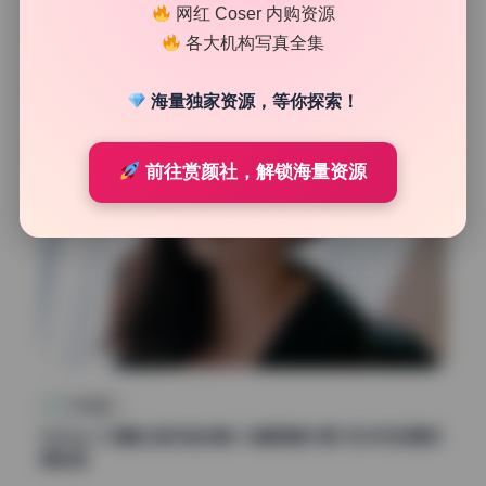
网红 Coser 内购资源
23
0
清颜星社
2026年7月24日
各大机构写真全集
海量独家资源，等你探索！
前往赏颜社，解锁海量资源
机构精选
Sehee 23套私拍作品合集 23套高清大图 无水印资源持
续收录