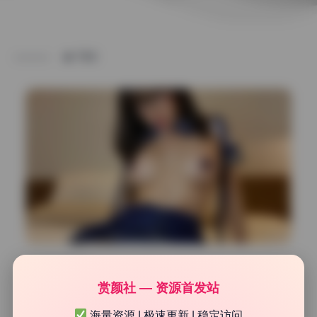
TAG
COS美图精选
赏颜社 — 资源首发站
Tiny Asa 59期86.5G私拍作品合集 最新无水印 持续更
新
海量资源 | 极速更新 | 稳定访问