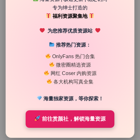
专为绅士打造的
49
0
福利资源聚集地
清颜星社
2026年6月28日
为您推荐优质资源站
推荐热门资源：
OnlyFans 热门合集
微密圈精选资源
网红 Coser 内购资源
各大机构写真全集
海量独家资源，等你探索！
前往赏颜社，解锁海量资源
二次元图集
Tiny Asa 私拍作品合集 超清珍藏 61期90.8G 资源下载