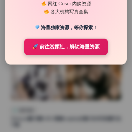
网红 Coser 内购资源
32
0
清颜星社
2026年7月15日
各大机构写真全集
海量独家资源，等你探索！
前往赏颜社，解锁海量资源
制服写真集
Tomoyo酱35期4.8G 高清cosplay合集 无水印资源打包
下载