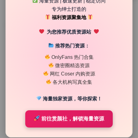
海量资源 | 极速更新 | 稳定访问
专为绅士打造的
福利资源聚集地
TAG
为您推荐优质资源站
推荐热门资源：
OnlyFans 热门合集
微密圈精选资源
网红 Coser 内购资源
各大机构写真全集
海量独家资源，等你探索！
二次元图集
前往赏颜社，解锁海量资源
Yumi-尤美 写真合集32套5.40G 高清大图无水印打包下
载