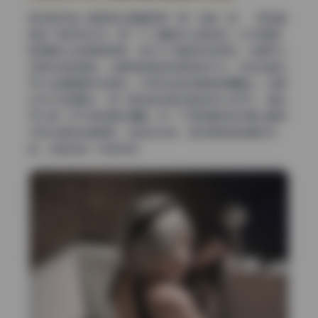
很多新手拍人像容易让画面显得“满”或者“空”，而这套
图给了很好的示范：用一个小道具来分割空间。Uki手里那
把透明伞出现频率很高，但它不只是用来挡雨的。伞面可以
反射天空的颜色，让模特的脸部有柔和的补光。伞的边缘也
可以在画面里形成弧线，引导视线回到模特的眼睛上。如果
你找不到透明伞，用一把白色或者浅色的雨伞也可以，甚至
可以用一片干净的塑料薄膜。另一个容易模仿的点是让模特
手持伞旋转或者倾斜，制造动态感，这时候用连拍模式抓
拍，总能选到一张自然的。