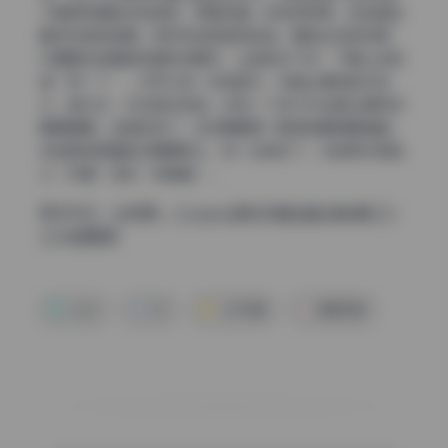
不是那种摆拍式的微笑，而是带着一点若有所思、放空甚至
略带忧郁的神情，和雨天的氛围特别搭。要拍出这种效果，
你需要在拍摄前和模特多聊天，让她放松下来，不要上来就
喊“笑一个”。你可以放一点轻音乐，或者让模特自己玩
水、踩水坑，你在旁边抓拍。还有一个练习方法是让模特闭
眼再睁眼，连续按快门，往往睁眼那一瞬间的眼神最清澈。
这些瞬间把握起来需要耐心，但一旦练好了，你的照片就能
从“好看”变成“有情绪”。
更多作品：
Uki雨季 – Cosplay美女写真全套合集6期 [1.5
G] 持续更新
coser
Uki
少女写真
高清写真