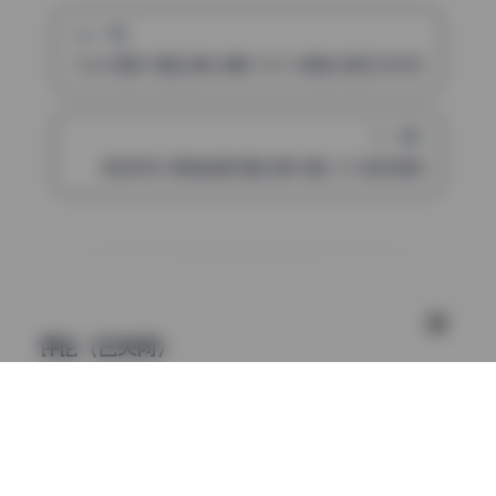
上一篇
Yoko宅夏 写真合集26期8.59G 高清大图无水印资源 持续更
下一篇
翎柒菜菜 原档超清写真合集14套3.5G实时更新
评论（已关闭）