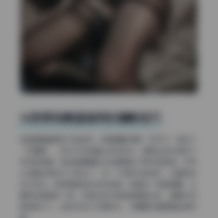
从雨季场景里偷师的摄影技巧
这组图最值得学习的地方，就是摄影师把“坏天气”变成了
“好道具”。雨水打在地面上形成反光，玻璃上的水珠成了
天然的前景，就连湿漉漉的头发都增加了照片的质感。你可
以试着在雨后半小时出门，找一个有积水的地方，让模特站
在水坑边，利用倒影拍出对称构图。或者找一块玻璃窗，让
模特在玻璃另一侧，你透过有水珠的玻璃拍过去，画面立刻
就有层次了。这些手法几乎零成本，只需要你留意身边的环