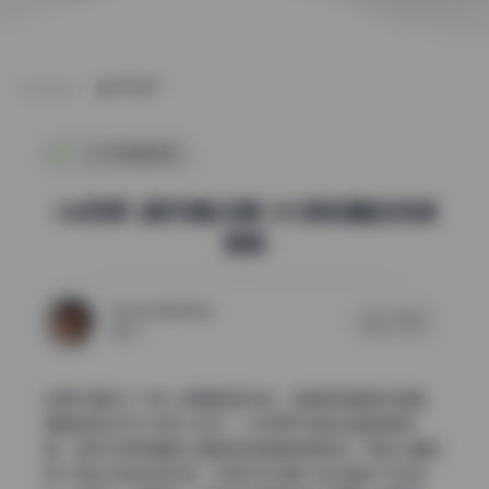
POST
次元高清图库
Uki雨季 6期写真合集1.5G原档精选持续
更新
2026年7月7日
0 评论
51
如果你是刚入门的人像摄影爱好者，这套图很值得反复看，
里面有很多可以学的小技巧。Uki雨季节拍的这套高清写
真，把雨天那种潮湿又通透的氛围拿捏得很准，而且大量使
用了自然光和现场环境，对新手来说既不挑设备也不挑场