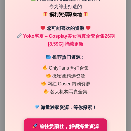
很适合二次元转型现实的风格。画质上8.59G的体积保证了
专为绅士打造的
细节，放大看睫毛和发丝都很清晰。色彩偏向暖调，偶尔穿
福利资源聚集地
插冷色做对比，视觉节奏控制得不错。如果非要挑个刺，就
是部分竖构图里人物位置稍微偏中，如果使用三分法会更动
您可能喜欢的资源
态。
Yoko宅夏 – Cosplay美女写真全套合集26期
[8.59G] 持续更新
推荐热门资源：
OnlyFans 热门合集
微密圈精选资源
网红 Coser 内购资源
各大机构写真全集
海量独家资源，等你探索！
前往赏颜社，解锁海量资源